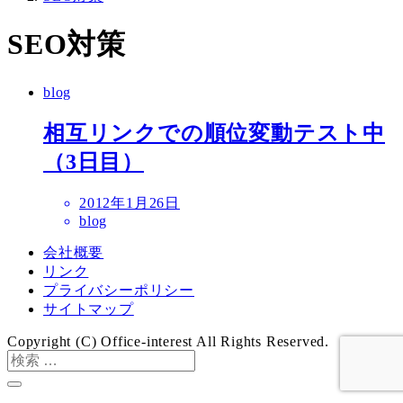
SEO対策
blog
相互リンクでの順位変動テスト中
（3日目）
投
2012年1月26日
稿
blog
日
会社概要
リンク
プライバシーポリシー
サイトマップ
Copyright (C) Office-interest All Rights Reserved.
検
索