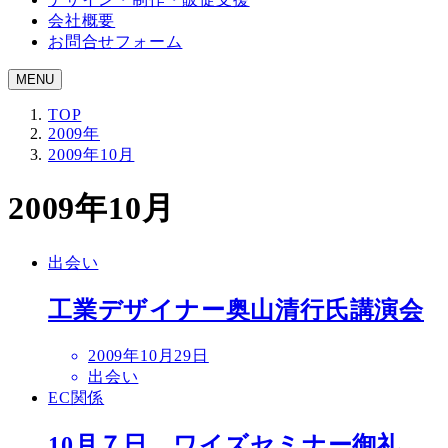
会社概要
お問合せフォーム
MENU
TOP
2009年
2009年10月
2009年10月
出会い
工業デザイナー奥山清行氏講演会
投
2009年10月29日
稿
出会い
日
EC関係
10月７日 ワイズセミナー御礼