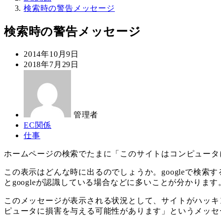
検索時の警告メッセージ
検索時の警告メッセージ
投
2014年10月9日
稿
更
2018年7月29日
日
新
著
日
者
管理者
カ
EC関係
テ
カ
仕事
ゴ
テ
ホームページの検索でたまに「このサイトはコンピュータ
リ
ゴ
ー
リ
この表示はどんな時に出るのでしょうか。googleで検索
ー
とgoogleが認識している場合などに多いことが分かります
このメッセージが表示される状況として、サイトがハッキ
ピュータに損害を与える可能性があります」というメッセ