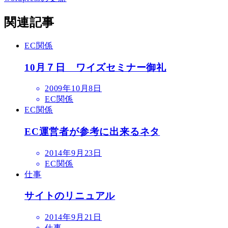
関連記事
EC関係
10月７日 ワイズセミナー御礼
投
2009年10月8日
稿
EC関係
日
EC関係
EC運営者が参考に出来るネタ
投
2014年9月23日
稿
EC関係
日
仕事
サイトのリニュアル
投
2014年9月21日
稿
仕事